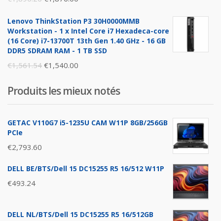
price
price
Lenovo ThinkStation P3 30H0000MMB
was:
is:
Workstation - 1 x Intel Core i7 Hexadeca-core
€1,896.26.
€1,876.00.
(16 Core) i7-13700T 13th Gen 1.40 GHz - 16 GB
DDR5 SDRAM RAM - 1 TB SSD
Original
Current
€
1,561.54
€
1,540.00
price
price
Produits les mieux notés
was:
is:
€1,561.54.
€1,540.00.
GETAC V110G7 i5-1235U CAM W11P 8GB/256GB
PCIe
€
2,793.60
DELL BE/BTS/Dell 15 DC15255 R5 16/512 W11P
€
493.24
DELL NL/BTS/Dell 15 DC15255 R5 16/512GB