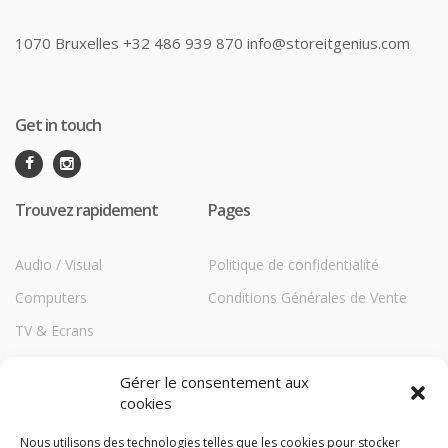
1070 Bruxelles +32 486 939 870 info@storeitgenius.com
Get in touch
Trouvez rapidement
Pages
Audio / Visual
Politique de confidentialité
Computers
Conditions Générales de Vente
TV & Ecrans
Communications
Gérer le consentement aux
Printers
cookies
Répéteurs HiBoost
Nous utilisons des technologies telles que les cookies pour stocker