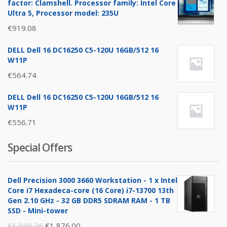
factor: Clamshell. Processor family: Intel Core
Ultra 5, Processor model: 235U
€
919.08
DELL Dell 16 DC16250 C5-120U 16GB/512 16
W11P
€
564.74
DELL Dell 16 DC16250 C5-120U 16GB/512 16
W11P
€
556.71
Special Offers
Dell Precision 3000 3660 Workstation - 1 x Intel
Core i7 Hexadeca-core (16 Core) i7-13700 13th
Gen 2.10 GHz - 32 GB DDR5 SDRAM RAM - 1 TB
SSD - Mini-tower
Original
Current
€
1,896.26
€
1,876.00