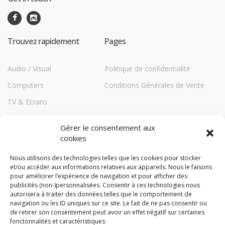
Trouvez rapidement
Pages
Audio / Visual
Politique de confidentialité
Computers
Conditions Générales de Vente
TV & Ecrans
Communications
Gérer le consentement aux
Printers
cookies
Répéteurs HiBoost
Nous utilisons des technologies telles que les cookies pour stocker
et/ou accéder aux informations relatives aux appareils. Nous le faisons
Storage
pour améliorer l’expérience de navigation et pour afficher des
TechBlog
publicités (non-)personnalisées. Consentir à ces technologies nous
autorisera à traiter des données telles que le comportement de
Compare
navigation ou les ID uniques sur ce site. Le fait de ne pas consentir ou
de retirer son consentement peut avoir un effet négatif sur certaines
fonctonnalités et caractéristiques.