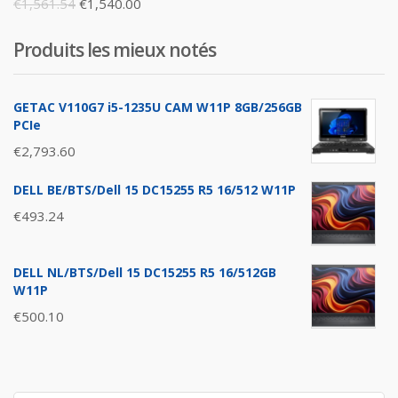
Original
Current
€
1,561.54
€
1,540.00
price
price
Produits les mieux notés
was:
is:
€1,561.54.
€1,540.00.
GETAC V110G7 i5-1235U CAM W11P 8GB/256GB
PCIe
€
2,793.60
DELL BE/BTS/Dell 15 DC15255 R5 16/512 W11P
€
493.24
DELL NL/BTS/Dell 15 DC15255 R5 16/512GB
W11P
€
500.10