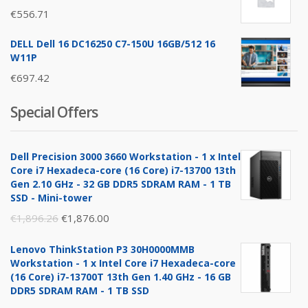
€
556.71
DELL Dell 16 DC16250 C7-150U 16GB/512 16
W11P
€
697.42
Special Offers
Dell Precision 3000 3660 Workstation - 1 x Intel
Core i7 Hexadeca-core (16 Core) i7-13700 13th
Gen 2.10 GHz - 32 GB DDR5 SDRAM RAM - 1 TB
SSD - Mini-tower
Original
Current
€
1,896.26
€
1,876.00
price
price
Lenovo ThinkStation P3 30H0000MMB
was:
is:
Workstation - 1 x Intel Core i7 Hexadeca-core
€1,896.26.
€1,876.00.
(16 Core) i7-13700T 13th Gen 1.40 GHz - 16 GB
DDR5 SDRAM RAM - 1 TB SSD