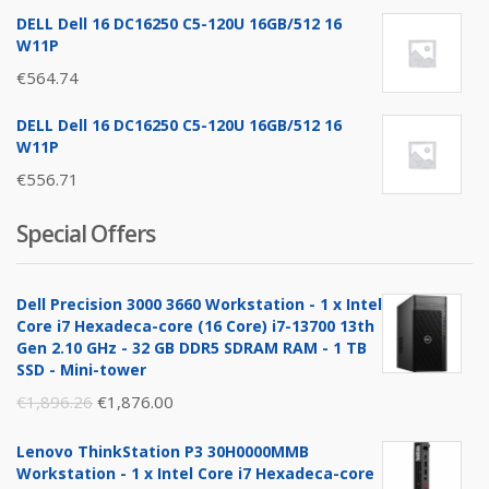
DELL Dell 16 DC16250 C5-120U 16GB/512 16
W11P
€
564.74
DELL Dell 16 DC16250 C5-120U 16GB/512 16
W11P
€
556.71
Special Offers
Dell Precision 3000 3660 Workstation - 1 x Intel
Core i7 Hexadeca-core (16 Core) i7-13700 13th
Gen 2.10 GHz - 32 GB DDR5 SDRAM RAM - 1 TB
SSD - Mini-tower
Original
Current
€
1,896.26
€
1,876.00
price
price
Lenovo ThinkStation P3 30H0000MMB
was:
is:
Workstation - 1 x Intel Core i7 Hexadeca-core