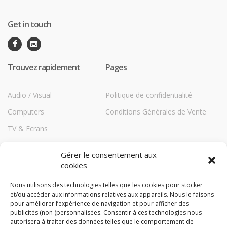
Get in touch
Trouvez rapidement
Pages
Audio / Visual
Politique de confidentialité
Computers
Conditions Générales de Vente
TV & Ecrans
Communications
Gérer le consentement aux
Printers
cookies
Répéteurs HiBoost
Nous utilisons des technologies telles que les cookies pour stocker
et/ou accéder aux informations relatives aux appareils. Nous le faisons
Storage
pour améliorer l’expérience de navigation et pour afficher des
TechBlog
publicités (non-)personnalisées. Consentir à ces technologies nous
autorisera à traiter des données telles que le comportement de