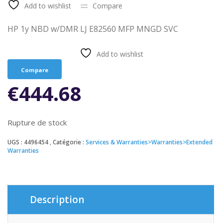
Add to wishlist
Compare
HP 1y NBD w/DMR LJ E82560 MFP MNGD SVC
Add to wishlist
Compare
€
444.68
Rupture de stock
UGS :
4496454
Catégorie :
Services & Warranties>Warranties>Extended
Warranties
Description