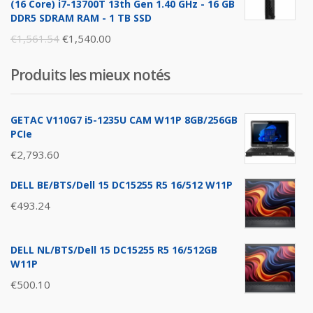
€1,896.26.
€1,876.00.
(16 Core) i7-13700T 13th Gen 1.40 GHz - 16 GB
DDR5 SDRAM RAM - 1 TB SSD
Original
Current
€
1,561.54
€
1,540.00
price
price
Produits les mieux notés
was:
is:
€1,561.54.
€1,540.00.
GETAC V110G7 i5-1235U CAM W11P 8GB/256GB
PCIe
€
2,793.60
DELL BE/BTS/Dell 15 DC15255 R5 16/512 W11P
€
493.24
DELL NL/BTS/Dell 15 DC15255 R5 16/512GB
W11P
€
500.10