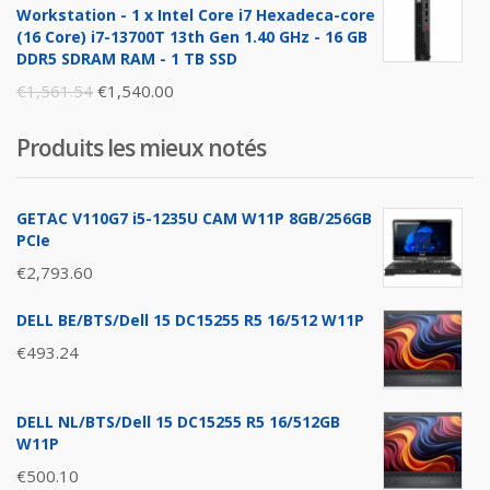
was:
is:
Workstation - 1 x Intel Core i7 Hexadeca-core
€1,896.26.
€1,876.00.
(16 Core) i7-13700T 13th Gen 1.40 GHz - 16 GB
DDR5 SDRAM RAM - 1 TB SSD
Original
Current
€
1,561.54
€
1,540.00
price
price
Produits les mieux notés
was:
is:
€1,561.54.
€1,540.00.
GETAC V110G7 i5-1235U CAM W11P 8GB/256GB
PCIe
€
2,793.60
DELL BE/BTS/Dell 15 DC15255 R5 16/512 W11P
€
493.24
DELL NL/BTS/Dell 15 DC15255 R5 16/512GB
W11P
€
500.10