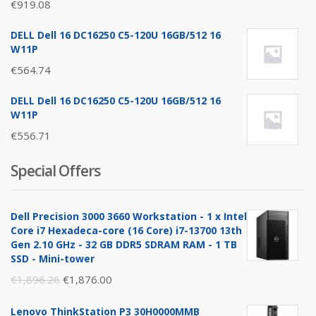
€
919.08
DELL Dell 16 DC16250 C5-120U 16GB/512 16
W11P
€
564.74
DELL Dell 16 DC16250 C5-120U 16GB/512 16
W11P
€
556.71
Special Offers
Dell Precision 3000 3660 Workstation - 1 x Intel
Core i7 Hexadeca-core (16 Core) i7-13700 13th
Gen 2.10 GHz - 32 GB DDR5 SDRAM RAM - 1 TB
SSD - Mini-tower
Original
Current
€
1,896.26
€
1,876.00
price
price
Lenovo ThinkStation P3 30H0000MMB