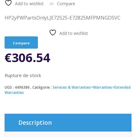
Add to wishlist
Compare
HP2yPWPartsOnlyLJE72525-E72825MFPMNGDSVC
Add to wishlist
Compare
€
306.54
Rupture de stock
UGS :
4496386
Catégorie :
Services & Warranties>Warranties>Extended
Warranties
Description