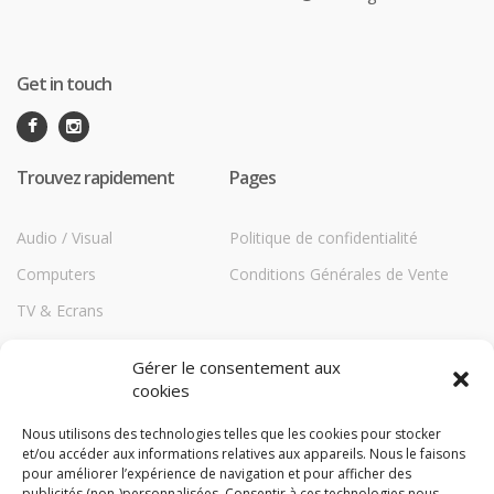
Get in touch
Trouvez rapidement
Pages
Audio / Visual
Politique de confidentialité
Computers
Conditions Générales de Vente
TV & Ecrans
Communications
Gérer le consentement aux
Printers
cookies
Répéteurs HiBoost
Nous utilisons des technologies telles que les cookies pour stocker
et/ou accéder aux informations relatives aux appareils. Nous le faisons
Storage
pour améliorer l’expérience de navigation et pour afficher des
TechBlog
publicités (non-)personnalisées. Consentir à ces technologies nous