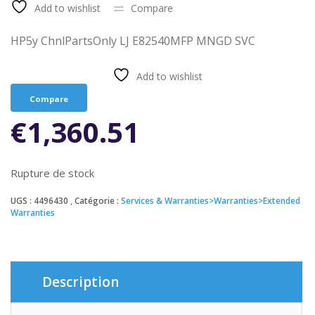
Add to wishlist
Compare
HP5y ChnlPartsOnly LJ E82540MFP MNGD SVC
Add to wishlist
Compare
€
1,360.51
Rupture de stock
UGS :
4496430
Catégorie :
Services & Warranties>Warranties>Extended
Warranties
Description