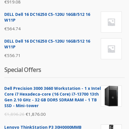
€
919.08
DELL Dell 16 DC16250 C5-120U 16GB/512 16
W11P
€
564.74
DELL Dell 16 DC16250 C5-120U 16GB/512 16
W11P
€
556.71
Special Offers
Dell Precision 3000 3660 Workstation - 1 x Intel
Core i7 Hexadeca-core (16 Core) i7-13700 13th
Gen 2.10 GHz - 32 GB DDR5 SDRAM RAM - 1 TB
SSD - Mini-tower
Original
Current
€
1,896.26
€
1,876.00
price
price
Lenovo ThinkStation P3 30H0000MMB