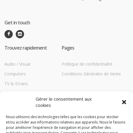
Get in touch
Trouvez rapidement
Pages
Audio / Visual
Politique de confidentialité
Computers
Conditions Générales de Vente
TV & Ecrans
Communications
Gérer le consentement aux
Printers
cookies
Répéteurs HiBoost
Nous utilisons des technologies telles que les cookies pour stocker
et/ou accéder aux informations relatives aux appareils. Nous le faisons
Storage
pour améliorer l’expérience de navigation et pour afficher des
TechBlog
publicités (non-)personnalisées. Consentir à ces technologies nous