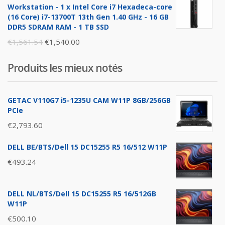
was:
is:
Workstation - 1 x Intel Core i7 Hexadeca-core
€1,896.26.
€1,876.00.
(16 Core) i7-13700T 13th Gen 1.40 GHz - 16 GB
DDR5 SDRAM RAM - 1 TB SSD
Original
Current
€
1,561.54
€
1,540.00
price
price
Produits les mieux notés
was:
is:
€1,561.54.
€1,540.00.
GETAC V110G7 i5-1235U CAM W11P 8GB/256GB
PCIe
€
2,793.60
DELL BE/BTS/Dell 15 DC15255 R5 16/512 W11P
€
493.24
DELL NL/BTS/Dell 15 DC15255 R5 16/512GB
W11P
€
500.10