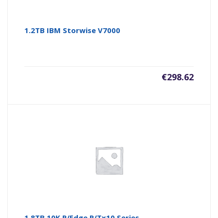
1.2TB IBM Storwise V7000
€
298.62
1.8TB 10K P/Edge R/Tx10 Series