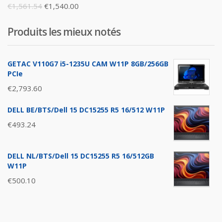
Original
Current
€
1,561.54
€
1,540.00
price
price
Produits les mieux notés
was:
is:
€1,561.54.
€1,540.00.
GETAC V110G7 i5-1235U CAM W11P 8GB/256GB
PCIe
€
2,793.60
DELL BE/BTS/Dell 15 DC15255 R5 16/512 W11P
€
493.24
DELL NL/BTS/Dell 15 DC15255 R5 16/512GB
W11P
€
500.10