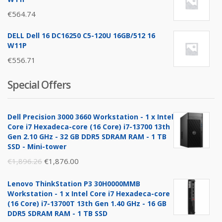
€
564.74
DELL Dell 16 DC16250 C5-120U 16GB/512 16
W11P
€
556.71
Special Offers
Dell Precision 3000 3660 Workstation - 1 x Intel
Core i7 Hexadeca-core (16 Core) i7-13700 13th
Gen 2.10 GHz - 32 GB DDR5 SDRAM RAM - 1 TB
SSD - Mini-tower
Original
Current
€
1,896.26
€
1,876.00
price
price
Lenovo ThinkStation P3 30H0000MMB
was:
is:
Workstation - 1 x Intel Core i7 Hexadeca-core
€1,896.26.
€1,876.00.
(16 Core) i7-13700T 13th Gen 1.40 GHz - 16 GB
DDR5 SDRAM RAM - 1 TB SSD