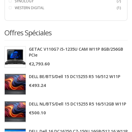
SYNOLOGY
(7)
WESTERN DIGITAL
(1)
Offres Spéciales
GETAC V110G7 i5-1235U CAM W11P 8GB/256GB
PCIe
€
2,793.60
DELL BE/BTS/Dell 15 DC15255 R5 16/512 W11P
€
493.24
DELL NL/BTS/Dell 15 DC15255 R5 16/512GB W11P
€
500.10
DELL Dell 16 DC16250 C7-150U 16GB/512 16 W11P