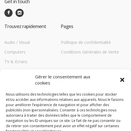
Get in touch
Trouvez rapidement
Pages
Audio / Visual
Politique de confidentialité
Computers
Conditions Générales de Vente
TV & Ecrans
Communications
Gérer le consentement aux
Printers
cookies
Répéteurs HiBoost
Nous utilisons des technologies telles que les cookies pour stocker
et/ou accéder aux informations relatives aux appareils. Nous le faisons
Storage
pour améliorer l’expérience de navigation et pour afficher des
TechBlog
publicités (non-)personnalisées. Consentir à ces technologies nous
autorisera à traiter des données telles que le comportement de
Compare
navigation ou les ID uniques sur ce site. Le fait de ne pas consentir ou
de retirer son consentement peut avoir un effet négatif sur certaines