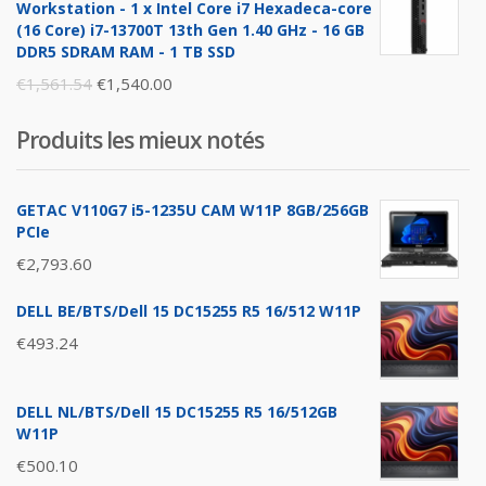
Workstation - 1 x Intel Core i7 Hexadeca-core
€1,896.26.
€1,876.00.
(16 Core) i7-13700T 13th Gen 1.40 GHz - 16 GB
DDR5 SDRAM RAM - 1 TB SSD
Original
Current
€
1,561.54
€
1,540.00
price
price
Produits les mieux notés
was:
is:
€1,561.54.
€1,540.00.
GETAC V110G7 i5-1235U CAM W11P 8GB/256GB
PCIe
€
2,793.60
DELL BE/BTS/Dell 15 DC15255 R5 16/512 W11P
€
493.24
DELL NL/BTS/Dell 15 DC15255 R5 16/512GB
W11P
€
500.10