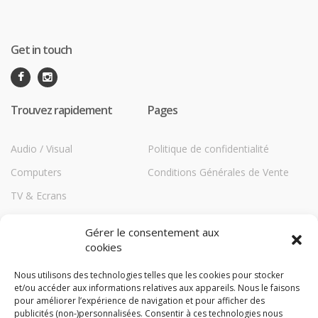
Get in touch
Trouvez rapidement
Pages
Audio / Visual
Politique de confidentialité
Computers
Conditions Générales de Vente
TV & Ecrans
Communications
Gérer le consentement aux
Printers
cookies
Répéteurs HiBoost
Nous utilisons des technologies telles que les cookies pour stocker
et/ou accéder aux informations relatives aux appareils. Nous le faisons
Storage
pour améliorer l’expérience de navigation et pour afficher des
TechBlog
publicités (non-)personnalisées. Consentir à ces technologies nous