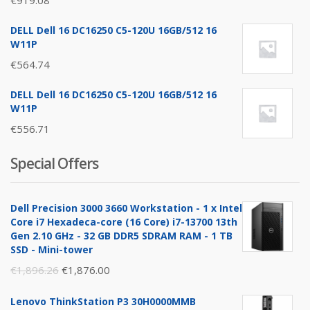
€
919.08
DELL Dell 16 DC16250 C5-120U 16GB/512 16
W11P
€
564.74
DELL Dell 16 DC16250 C5-120U 16GB/512 16
W11P
€
556.71
Special Offers
Dell Precision 3000 3660 Workstation - 1 x Intel
Core i7 Hexadeca-core (16 Core) i7-13700 13th
Gen 2.10 GHz - 32 GB DDR5 SDRAM RAM - 1 TB
SSD - Mini-tower
Original
Current
€
1,896.26
€
1,876.00
price
price
Lenovo ThinkStation P3 30H0000MMB
was:
is: