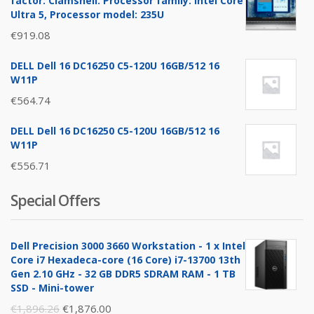
factor: Clamshell. Processor family: Intel Core
Ultra 5, Processor model: 235U
€
919.08
DELL Dell 16 DC16250 C5-120U 16GB/512 16
W11P
€
564.74
DELL Dell 16 DC16250 C5-120U 16GB/512 16
W11P
€
556.71
Special Offers
Dell Precision 3000 3660 Workstation - 1 x Intel
Core i7 Hexadeca-core (16 Core) i7-13700 13th
Gen 2.10 GHz - 32 GB DDR5 SDRAM RAM - 1 TB
SSD - Mini-tower
Original
Current
€
1,896.26
€
1,876.00