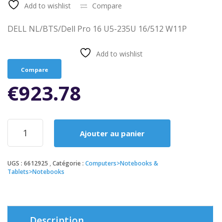
Add to wishlist
Compare
DELL NL/BTS/Dell Pro 16 U5-235U 16/512 W11P
Add to wishlist
Compare
€
923.78
quantité
Ajouter au panier
de
DELL
NL/BTS/Dell
UGS :
6612925
Catégorie :
Computers>Notebooks &
Pro
Tablets>Notebooks
16
U5-
235U
16/512
W11P
Description