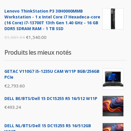
price
price
Lenovo ThinkStation P3 30H0000MMB
was:
is:
Workstation - 1 x Intel Core i7 Hexadeca-core
€1,896.26.
€1,876.00.
(16 Core) i7-13700T 13th Gen 1.40 GHz - 16 GB
DDR5 SDRAM RAM - 1 TB SSD
Original
Current
€
1,561.54
€
1,540.00
price
price
Produits les mieux notés
was:
is:
€1,561.54.
€1,540.00.
GETAC V110G7 i5-1235U CAM W11P 8GB/256GB
PCIe
€
2,793.60
DELL BE/BTS/Dell 15 DC15255 R5 16/512 W11P
€
493.24
DELL NL/BTS/Dell 15 DC15255 R5 16/512GB