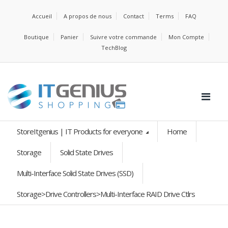
Accueil
A propos de nous
Contact
Terms
FAQ
Boutique
Panier
Suivre votre commande
Mon Compte
TechBlog
StoreItgenius | IT Products for everyone
Home
Storage
Solid State Drives
Multi-Interface Solid State Drives (SSD)
Storage>Drive Controllers>Multi-Interface RAID Drive Ctlrs