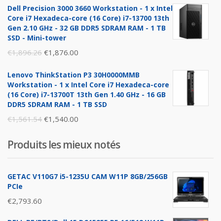
Dell Precision 3000 3660 Workstation - 1 x Intel
Core i7 Hexadeca-core (16 Core) i7-13700 13th
Gen 2.10 GHz - 32 GB DDR5 SDRAM RAM - 1 TB
SSD - Mini-tower
Original
Current
€
1,896.26
€
1,876.00
price
price
Lenovo ThinkStation P3 30H0000MMB
was:
is:
Workstation - 1 x Intel Core i7 Hexadeca-core
€1,896.26.
€1,876.00.
(16 Core) i7-13700T 13th Gen 1.40 GHz - 16 GB
DDR5 SDRAM RAM - 1 TB SSD
Original
Current
€
1,561.54
€
1,540.00
price
price
Produits les mieux notés
was:
is:
€1,561.54.
€1,540.00.
GETAC V110G7 i5-1235U CAM W11P 8GB/256GB
PCIe
€
2,793.60