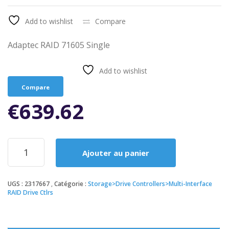
Add to wishlist
Compare
Adaptec RAID 71605 Single
Add to wishlist
Compare
€
639.62
quantité
Ajouter au panier
de
Adaptec
RAID
UGS :
2317667
Catégorie :
Storage>Drive Controllers>Multi-Interface
71605
RAID Drive Ctlrs
Single