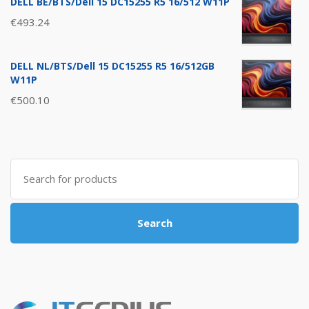
DELL BE/BTS/Dell 15 DC15255 R5 16/512 W11P
€
493.24
DELL NL/BTS/Dell 15 DC15255 R5 16/512GB
W11P
€
500.10
Search
for:
Search