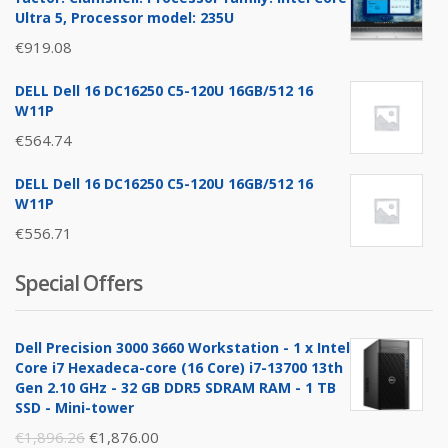
Ultra 5, Processor model: 235U
€
919.08
DELL Dell 16 DC16250 C5-120U 16GB/512 16
W11P
€
564.74
DELL Dell 16 DC16250 C5-120U 16GB/512 16
W11P
€
556.71
Special Offers
Dell Precision 3000 3660 Workstation - 1 x Intel
Core i7 Hexadeca-core (16 Core) i7-13700 13th
Gen 2.10 GHz - 32 GB DDR5 SDRAM RAM - 1 TB
SSD - Mini-tower
Original
Current
€
1,896.26
€
1,876.00