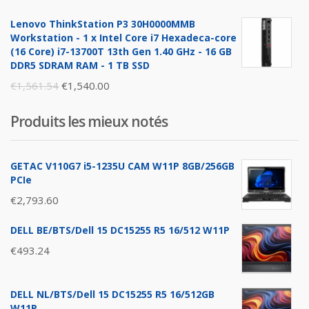
price
price
Lenovo ThinkStation P3 30H0000MMB
was:
is:
Workstation - 1 x Intel Core i7 Hexadeca-core
€1,896.26.
€1,876.00.
(16 Core) i7-13700T 13th Gen 1.40 GHz - 16 GB
DDR5 SDRAM RAM - 1 TB SSD
Original
Current
€
1,561.54
€
1,540.00
price
price
Produits les mieux notés
was:
is:
€1,561.54.
€1,540.00.
GETAC V110G7 i5-1235U CAM W11P 8GB/256GB
PCIe
€
2,793.60
DELL BE/BTS/Dell 15 DC15255 R5 16/512 W11P
€
493.24
DELL NL/BTS/Dell 15 DC15255 R5 16/512GB
W11P