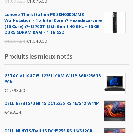
Original
Current
€
1,896.26
€
1,876.00
price
price
Lenovo ThinkStation P3 30H0000MMB
was:
is:
Workstation - 1 x Intel Core i7 Hexadeca-core
€1,896.26.
€1,876.00.
(16 Core) i7-13700T 13th Gen 1.40 GHz - 16 GB
DDR5 SDRAM RAM - 1 TB SSD
Original
Current
€
1,561.54
€
1,540.00
price
price
Produits les mieux notés
was:
is:
€1,561.54.
€1,540.00.
GETAC V110G7 i5-1235U CAM W11P 8GB/256GB
PCIe
€
2,793.60
DELL BE/BTS/Dell 15 DC15255 R5 16/512 W11P
€
493.24
DELL NL/BTS/Dell 15 DC15255 R5 16/512GB