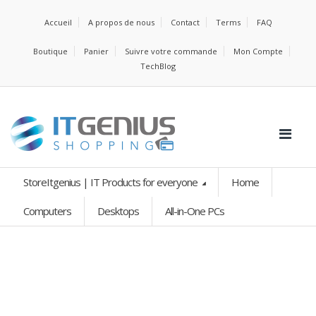
Accueil
A propos de nous
Contact
Terms
FAQ
Boutique
Panier
Suivre votre commande
Mon Compte
TechBlog
StoreItgenius | IT Products for everyone
Home
Computers
Desktops
All-in-One PCs