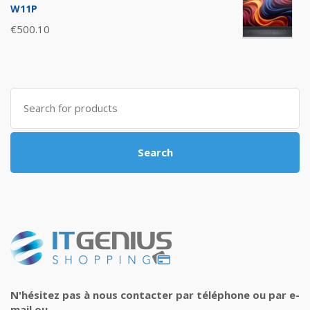
W11P
€
500.10
Search
for:
Search
N'hésitez pas à nous contacter par téléphone ou par e-
mail ou