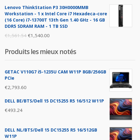
price
price
Lenovo ThinkStation P3 30H0000MMB
was:
is:
Workstation - 1 x Intel Core i7 Hexadeca-core
€1,896.26.
€1,876.00.
(16 Core) i7-13700T 13th Gen 1.40 GHz - 16 GB
DDR5 SDRAM RAM - 1 TB SSD
Original
Current
€
1,561.54
€
1,540.00
price
price
Produits les mieux notés
was:
is:
€1,561.54.
€1,540.00.
GETAC V110G7 i5-1235U CAM W11P 8GB/256GB
PCIe
€
2,793.60
DELL BE/BTS/Dell 15 DC15255 R5 16/512 W11P
€
493.24
DELL NL/BTS/Dell 15 DC15255 R5 16/512GB
W11P