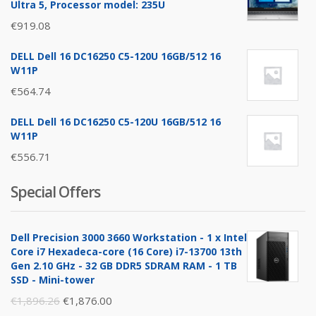
Ultra 5, Processor model: 235U
€
919.08
DELL Dell 16 DC16250 C5-120U 16GB/512 16
W11P
€
564.74
DELL Dell 16 DC16250 C5-120U 16GB/512 16
W11P
€
556.71
Special Offers
Dell Precision 3000 3660 Workstation - 1 x Intel
Core i7 Hexadeca-core (16 Core) i7-13700 13th
Gen 2.10 GHz - 32 GB DDR5 SDRAM RAM - 1 TB
SSD - Mini-tower
Original
Current
€
1,896.26
€
1,876.00