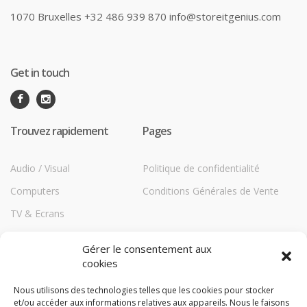
1070 Bruxelles +32 486 939 870 info@storeitgenius.com
Get in touch
Trouvez rapidement
Pages
Audio / Visual
Politique de confidentialité
Computers
Conditions Générales de Vente
TV & Ecrans
Communications
Gérer le consentement aux
Printers
cookies
Répéteurs HiBoost
Nous utilisons des technologies telles que les cookies pour stocker
et/ou accéder aux informations relatives aux appareils. Nous le faisons
Storage