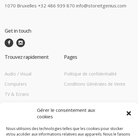
1070 Bruxelles +32 486 939 870 info@storeitgenius.com
Get in touch
Trouvez rapidement
Pages
Audio / Visual
Politique de confidentialité
Computers
Conditions Générales de Vente
TV & Ecrans
Communications
Gérer le consentement aux
Printers
cookies
Répéteurs HiBoost
Nous utilisons des technologies telles que les cookies pour stocker
et/ou accéder aux informations relatives aux appareils. Nous le faisons
Storage