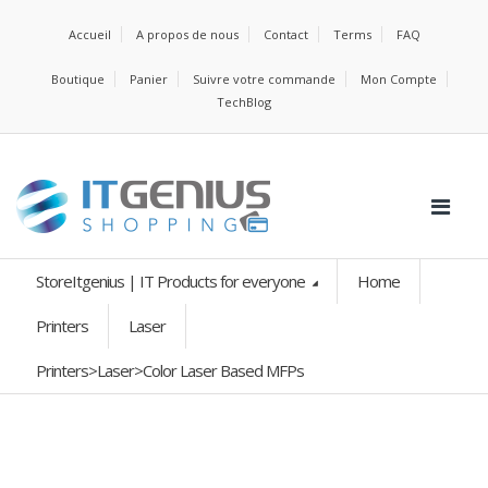
Accueil
A propos de nous
Contact
Terms
FAQ
Boutique
Panier
Suivre votre commande
Mon Compte
TechBlog
StoreItgenius | IT Products for everyone
Home
Printers
Laser
Printers>Laser>Color Laser Based MFPs