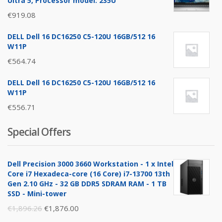
Ultra 5, Processor model: 235U
€
919.08
DELL Dell 16 DC16250 C5-120U 16GB/512 16
W11P
€
564.74
DELL Dell 16 DC16250 C5-120U 16GB/512 16
W11P
€
556.71
Special Offers
Dell Precision 3000 3660 Workstation - 1 x Intel
Core i7 Hexadeca-core (16 Core) i7-13700 13th
Gen 2.10 GHz - 32 GB DDR5 SDRAM RAM - 1 TB
SSD - Mini-tower
Original
Current
€
1,896.26
€
1,876.00
price
price