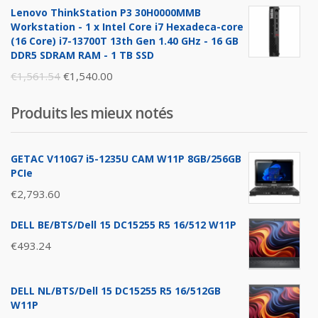
Lenovo ThinkStation P3 30H0000MMB
was:
is:
Workstation - 1 x Intel Core i7 Hexadeca-core
€1,896.26.
€1,876.00.
(16 Core) i7-13700T 13th Gen 1.40 GHz - 16 GB
DDR5 SDRAM RAM - 1 TB SSD
Original
Current
€
1,561.54
€
1,540.00
price
price
Produits les mieux notés
was:
is:
€1,561.54.
€1,540.00.
GETAC V110G7 i5-1235U CAM W11P 8GB/256GB
PCIe
€
2,793.60
DELL BE/BTS/Dell 15 DC15255 R5 16/512 W11P
€
493.24
DELL NL/BTS/Dell 15 DC15255 R5 16/512GB
W11P