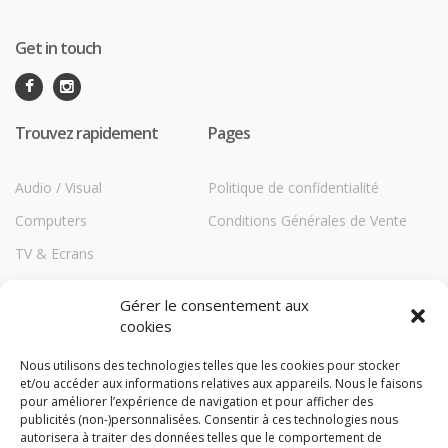
Get in touch
Trouvez rapidement
Pages
Audio / Visual
Politique de confidentialité
Computers
Conditions Générales de Vente
TV & Ecrans
Communications
Gérer le consentement aux
Printers
cookies
Répéteurs HiBoost
Nous utilisons des technologies telles que les cookies pour stocker
et/ou accéder aux informations relatives aux appareils. Nous le faisons
Storage
pour améliorer l’expérience de navigation et pour afficher des
TechBlog
publicités (non-)personnalisées. Consentir à ces technologies nous
autorisera à traiter des données telles que le comportement de