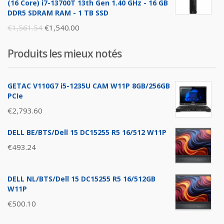
€1,896.26.
€1,876.00.
(16 Core) i7-13700T 13th Gen 1.40 GHz - 16 GB
DDR5 SDRAM RAM - 1 TB SSD
Original
Current
€
1,561.54
€
1,540.00
price
price
Produits les mieux notés
was:
is:
€1,561.54.
€1,540.00.
GETAC V110G7 i5-1235U CAM W11P 8GB/256GB
PCIe
€
2,793.60
DELL BE/BTS/Dell 15 DC15255 R5 16/512 W11P
€
493.24
DELL NL/BTS/Dell 15 DC15255 R5 16/512GB
W11P
€
500.10