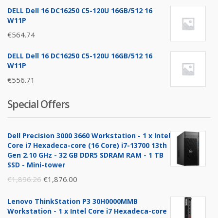
DELL Dell 16 DC16250 C5-120U 16GB/512 16
W11P
€
564.74
DELL Dell 16 DC16250 C5-120U 16GB/512 16
W11P
€
556.71
Special Offers
Dell Precision 3000 3660 Workstation - 1 x Intel
Core i7 Hexadeca-core (16 Core) i7-13700 13th
Gen 2.10 GHz - 32 GB DDR5 SDRAM RAM - 1 TB
SSD - Mini-tower
Original
Current
€
1,896.26
€
1,876.00
price
price
Lenovo ThinkStation P3 30H0000MMB
was:
is:
Workstation - 1 x Intel Core i7 Hexadeca-core