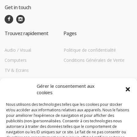
Get in touch
Trouvez rapidement
Pages
Audio / Visual
Politique de confidentialité
Computers
Conditions Générales de Vente
TV & Ecrans
Communications
Gérer le consentement aux
Printers
cookies
Répéteurs HiBoost
Nous utilisons des technologies telles que les cookies pour stocker
et/ou accéder aux informations relatives aux appareils. Nous le faisons
Storage
pour améliorer l’expérience de navigation et pour afficher des
TechBlog
publicités (non-)personnalisées. Consentir à ces technologies nous
autorisera à traiter des données telles que le comportement de
Compare
navigation ou les ID uniques sur ce site. Le fait de ne pas consentir ou