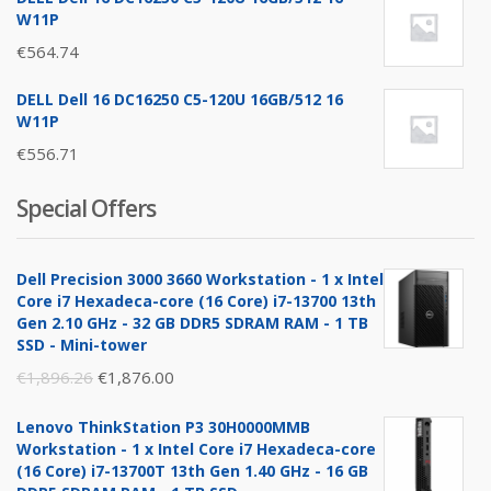
W11P
€
564.74
DELL Dell 16 DC16250 C5-120U 16GB/512 16
W11P
€
556.71
Special Offers
Dell Precision 3000 3660 Workstation - 1 x Intel
Core i7 Hexadeca-core (16 Core) i7-13700 13th
Gen 2.10 GHz - 32 GB DDR5 SDRAM RAM - 1 TB
SSD - Mini-tower
Original
Current
€
1,896.26
€
1,876.00
price
price
Lenovo ThinkStation P3 30H0000MMB
was:
is:
Workstation - 1 x Intel Core i7 Hexadeca-core
€1,896.26.
€1,876.00.
(16 Core) i7-13700T 13th Gen 1.40 GHz - 16 GB