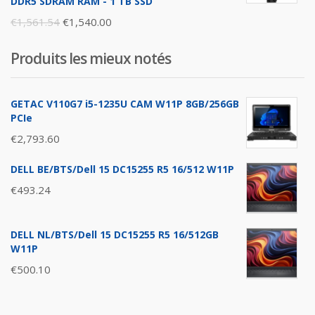
DDR5 SDRAM RAM - 1 TB SSD
Original
Current
€
1,561.54
€
1,540.00
price
price
Produits les mieux notés
was:
is:
€1,561.54.
€1,540.00.
GETAC V110G7 i5-1235U CAM W11P 8GB/256GB
PCIe
€
2,793.60
DELL BE/BTS/Dell 15 DC15255 R5 16/512 W11P
€
493.24
DELL NL/BTS/Dell 15 DC15255 R5 16/512GB
W11P
€
500.10