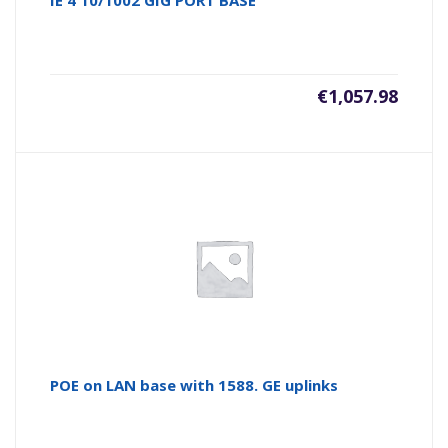
IE 4 10/1002 GIG PORT BASE
€
1,057.98
POE on LAN base with 1588. GE uplinks