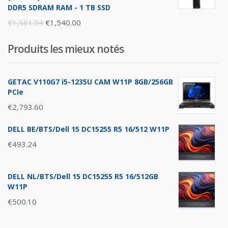
DDR5 SDRAM RAM - 1 TB SSD
Original
Current
€
1,561.54
€
1,540.00
price
price
Produits les mieux notés
was:
is:
€1,561.54.
€1,540.00.
GETAC V110G7 i5-1235U CAM W11P 8GB/256GB
PCIe
€
2,793.60
DELL BE/BTS/Dell 15 DC15255 R5 16/512 W11P
€
493.24
DELL NL/BTS/Dell 15 DC15255 R5 16/512GB
W11P
€
500.10