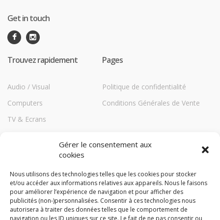
Get in touch
Trouvez rapidement
Pages
Audio / Visual
Politique de confidentialité
Computers
Conditions Générales de Vente
TV & Ecrans
Communications
Gérer le consentement aux
Printers
cookies
Répéteurs HiBoost
Nous utilisons des technologies telles que les cookies pour stocker
et/ou accéder aux informations relatives aux appareils. Nous le faisons
Storage
pour améliorer l’expérience de navigation et pour afficher des
TechBlog
publicités (non-)personnalisées. Consentir à ces technologies nous
autorisera à traiter des données telles que le comportement de
Compare
navigation ou les ID uniques sur ce site. Le fait de ne pas consentir ou