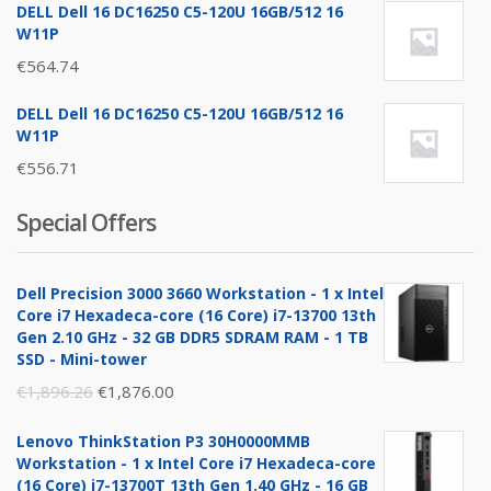
DELL Dell 16 DC16250 C5-120U 16GB/512 16
W11P
€
564.74
DELL Dell 16 DC16250 C5-120U 16GB/512 16
W11P
€
556.71
Special Offers
Dell Precision 3000 3660 Workstation - 1 x Intel
Core i7 Hexadeca-core (16 Core) i7-13700 13th
Gen 2.10 GHz - 32 GB DDR5 SDRAM RAM - 1 TB
SSD - Mini-tower
Original
Current
€
1,896.26
€
1,876.00
price
price
Lenovo ThinkStation P3 30H0000MMB
was:
is:
Workstation - 1 x Intel Core i7 Hexadeca-core
€1,896.26.
€1,876.00.
(16 Core) i7-13700T 13th Gen 1.40 GHz - 16 GB