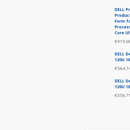
DELL Pr
Product
Form fa
Process
Core Ul
€
919.0
DELL De
120U 1
€
564.7
DELL De
120U 1
€
556.7