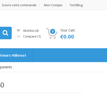
Suivre votre commande
Mon Compte
TechBlog
Your Cart:
Wishlist
(0)
0
€
0.00
Compare
(1)
éteurs HiBoost
mponents
50