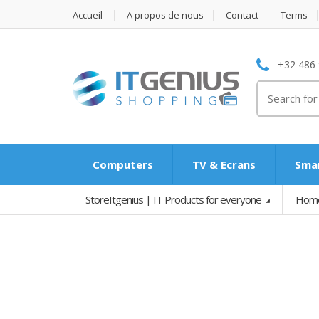
Accueil
A propos de nous
Contact
Terms
+32 486 
Search
for:
Computers
TV & Ecrans
Smar
StoreItgenius | IT Products for everyone
Hom