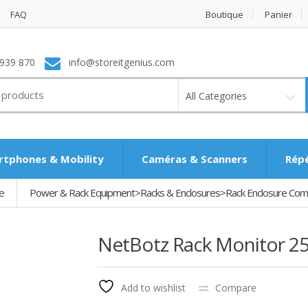
FAQ
Boutique
Panier
939 870
info@storeitgenius.com
All Categories
tphones & Mobility
Caméras & Scanners
Rép
e
Power & Rack Equipment>Racks & Enclosures>Rack Enclosure Co
NetBotz Rack Monitor 2
Add to wishlist
Compare