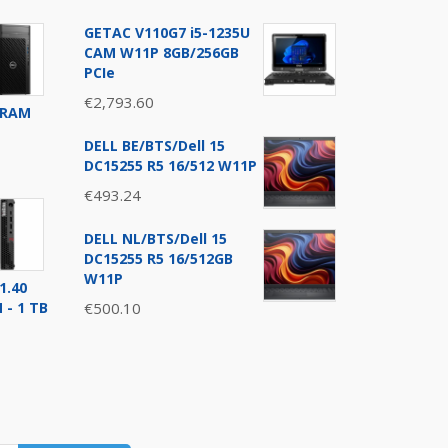
GETAC V110G7 i5-1235U
CAM W11P 8GB/256GB
PCIe
€
2,793.60
SDRAM
DELL BE/BTS/Dell 15
DC15255 R5 16/512 W11P
€
493.24
DELL NL/BTS/Dell 15
0.
DC15255 R5 16/512GB
W11P
1.40
 - 1 TB
€
500.10
0.