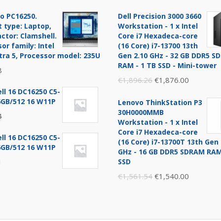
o PC16250.
Dell Precision 3000 3660
 type: Laptop,
Workstation - 1 x Intel
ctor: Clamshell.
Core i7 Hexadeca-core
or family: Intel
(16 Core) i7-13700 13th
tra 5, Processor model: 235U
Gen 2.10 GHz - 32 GB DDR5 
RAM - 1 TB SSD - Mini-tower
8
Original
Current
€
1,896.26
€
1,876.00
ll 16 DC16250 C5-
price
price
6GB/512 16 W11P
Lenovo ThinkStation P3
was:
is:
30H0000MMB
4
€1,896.26.
€1,876.0
Workstation - 1 x Intel
Core i7 Hexadeca-core
ll 16 DC16250 C5-
(16 Core) i7-13700T 13th Gen 
6GB/512 16 W11P
GHz - 16 GB DDR5 SDRAM RAM
1
SSD
Original
Current
€
1,561.54
€
1,540.00
price
price
was:
is:
€1,561.54.
€1,540.0