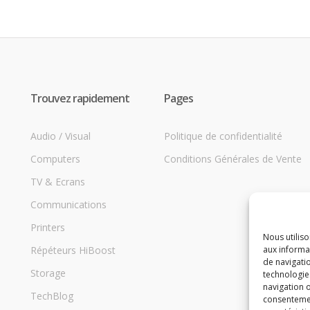
Trouvez rapidement
Pages
Audio / Visual
Politique de confidentialité
Computers
Conditions Générales de Vente
TV & Ecrans
Communications
Printers
Nous utilis
Répéteurs HiBoost
aux informat
de navigatio
Storage
technologie
navigation o
TechBlog
consentement