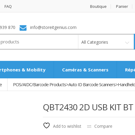
FAQ
Boutique
Panier
939 870
info@storeitgenius.com
All Categories
tphones & Mobility
Caméras & Scanners
Rép
e
POS/AIDC/Barcode Products>Auto ID Barcode Scanners>Handheld
QBT2430 2D USB KIT BT
Add to wishlist
Compare