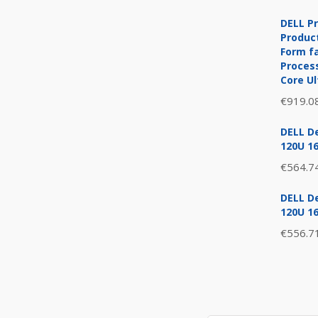
DELL Pr
Product
Form fa
Process
Core Ul
€
919.0
DELL De
120U 1
€
564.7
DELL De
120U 1
€
556.7