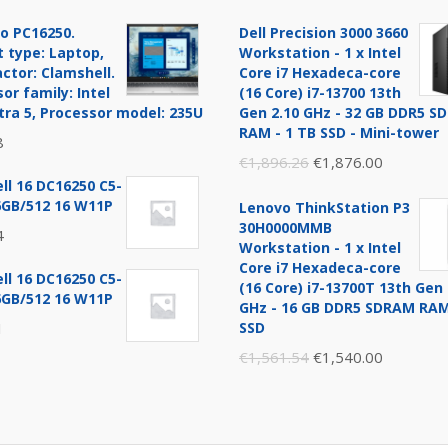
o PC16250.
Dell Precision 3000 3660
 type: Laptop,
Workstation - 1 x Intel
ctor: Clamshell.
Core i7 Hexadeca-core
or family: Intel
(16 Core) i7-13700 13th
tra 5, Processor model: 235U
Gen 2.10 GHz - 32 GB DDR5 
RAM - 1 TB SSD - Mini-tower
8
Original
Current
€
1,896.26
€
1,876.00
ll 16 DC16250 C5-
price
price
6GB/512 16 W11P
Lenovo ThinkStation P3
was:
is:
30H0000MMB
4
€1,896.26.
€1,876.0
Workstation - 1 x Intel
Core i7 Hexadeca-core
ll 16 DC16250 C5-
(16 Core) i7-13700T 13th Gen 
6GB/512 16 W11P
GHz - 16 GB DDR5 SDRAM RAM
1
SSD
Original
Current
€
1,561.54
€
1,540.00
price
price
was:
is:
€1,561.54.
€1,540.0