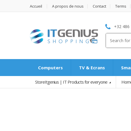
Accueil
A propos de nous
Contact
Terms
+32 486 
Search
for:
Computers
TV & Ecrans
Smar
StoreItgenius | IT Products for everyone
Hom