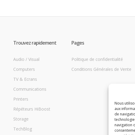
Trouvez rapidement
Pages
Audio / Visual
Politique de confidentialité
Computers
Conditions Générales de Vente
TV & Ecrans
Communications
Printers
Nous utilis
Répéteurs HiBoost
aux informat
de navigatio
Storage
technologie
navigation o
TechBlog
consentement