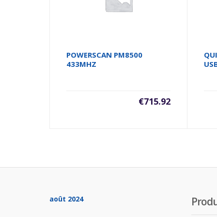
POWERSCAN PM8500
QU
433MHZ
US
€
715.92
août 2024
Produ