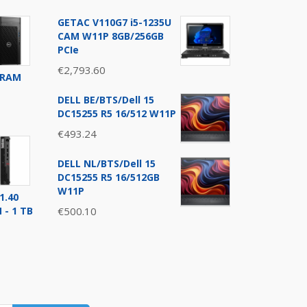
GETAC V110G7 i5-1235U
CAM W11P 8GB/256GB
PCIe
€
2,793.60
SDRAM
DELL BE/BTS/Dell 15
DC15255 R5 16/512 W11P
€
493.24
DELL NL/BTS/Dell 15
0.
DC15255 R5 16/512GB
W11P
1.40
 - 1 TB
€
500.10
0.