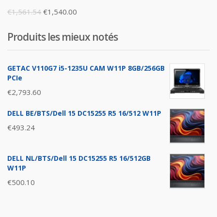
Original
Current
€
1,561.54
€
1,540.00
price
price
Produits les mieux notés
was:
is:
€1,561.54.
€1,540.00.
GETAC V110G7 i5-1235U CAM W11P 8GB/256GB
PCIe
€
2,793.60
DELL BE/BTS/Dell 15 DC15255 R5 16/512 W11P
€
493.24
DELL NL/BTS/Dell 15 DC15255 R5 16/512GB
W11P
€
500.10