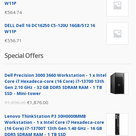
W11P
€
564.74
DELL Dell 16 DC16250 C5-120U 16GB/512 16
W11P
€
556.71
Special Offers
Dell Precision 3000 3660 Workstation - 1 x Intel
Core i7 Hexadeca-core (16 Core) i7-13700 13th
Gen 2.10 GHz - 32 GB DDR5 SDRAM RAM - 1 TB
SSD - Mini-tower
Original
Current
€
1,896.26
€
1,876.00
price
price
Lenovo ThinkStation P3 30H0000MMB
was:
is:
Workstation - 1 x Intel Core i7 Hexadeca-core
€1,896.26.
€1,876.00.
(16 Core) i7-13700T 13th Gen 1.40 GHz - 16 GB
DDR5 SDRAM RAM - 1 TB SSD