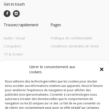
Get in touch
Trouvez rapidement
Pages
Audio / Visual
Politique de confidentialité
Computers
Conditions Générales de Vente
TV & Ecrans
Communications
Gérer le consentement aux
Printers
cookies
Répéteurs HiBoost
Nous utilisons des technologies telles que les cookies pour stocker
et/ou accéder aux informations relatives aux appareils. Nous le faisons
Storage
pour améliorer l’expérience de navigation et pour afficher des
TechBlog
publicités (non-)personnalisées. Consentir à ces technologies nous
autorisera à traiter des données telles que le comportement de
Compare
navigation ou les ID uniques sur ce site. Le fait de ne pas consentir ou
de retirer son consentement peut avoir un effet négatif sur certaines