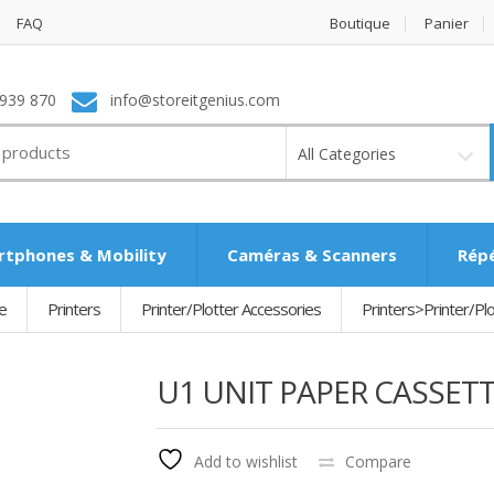
FAQ
Boutique
Panier
939 870
info@storeitgenius.com
All Categories
tphones & Mobility
Caméras & Scanners
Rép
e
Printers
Printer/Plotter Accessories
Printers>Printer/P
U1 UNIT PAPER CASSET
Add to wishlist
Compare