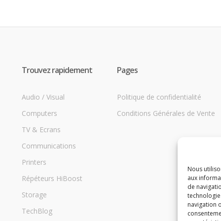
Trouvez rapidement
Pages
Audio / Visual
Politique de confidentialité
Computers
Conditions Générales de Vente
TV & Ecrans
Communications
Printers
Nous utilis
Répéteurs HiBoost
aux informat
de navigatio
Storage
technologie
navigation o
TechBlog
consentement