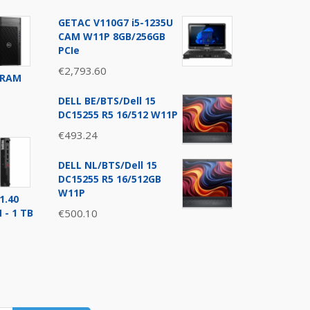
GETAC V110G7 i5-1235U
CAM W11P 8GB/256GB
PCIe
€
2,793.60
SDRAM
DELL BE/BTS/Dell 15
DC15255 R5 16/512 W11P
€
493.24
DELL NL/BTS/Dell 15
0.
DC15255 R5 16/512GB
W11P
1.40
 - 1 TB
€
500.10
0.