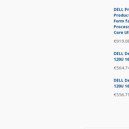
DELL Pr
Product
Form fa
Process
Core Ul
€
919.0
DELL De
120U 1
€
564.7
DELL De
120U 1
€
556.7