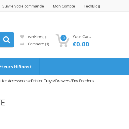
Suivre votre commande
Mon Compte
TechBlog
Your Cart:
Wishlist
(0)
0
€
0.00
Compare
(1)
éteurs HiBoost
lotter Accessories>Printer Trays/Drawers/Env Feeders
TE