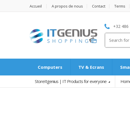
Accueil
A propos de nous
Contact
Terms
+32 486 
Search
for:
Computers
TV & Ecrans
Smar
StoreItgenius | IT Products for everyone
Hom