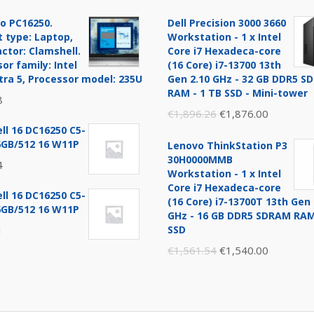
o PC16250.
Dell Precision 3000 3660
 type: Laptop,
Workstation - 1 x Intel
ctor: Clamshell.
Core i7 Hexadeca-core
or family: Intel
(16 Core) i7-13700 13th
tra 5, Processor model: 235U
Gen 2.10 GHz - 32 GB DDR5 
RAM - 1 TB SSD - Mini-tower
8
Original
Current
€
1,896.26
€
1,876.00
ll 16 DC16250 C5-
price
price
6GB/512 16 W11P
Lenovo ThinkStation P3
was:
is:
30H0000MMB
4
€1,896.26.
€1,876.0
Workstation - 1 x Intel
Core i7 Hexadeca-core
ll 16 DC16250 C5-
(16 Core) i7-13700T 13th Gen 
6GB/512 16 W11P
GHz - 16 GB DDR5 SDRAM RAM
1
SSD
Original
Current
€
1,561.54
€
1,540.00
price
price
was:
is:
€1,561.54.
€1,540.0